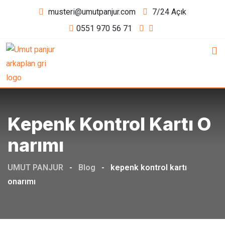
Skip
musteri@umutpanjur.com
7/24 Açık
to
0551 970 56 71
content
Kepenk Kontrol Kartı O
Narımı
UMUT PANJUR
-
Blog
-
kepenk kontrol kartı
onarımı