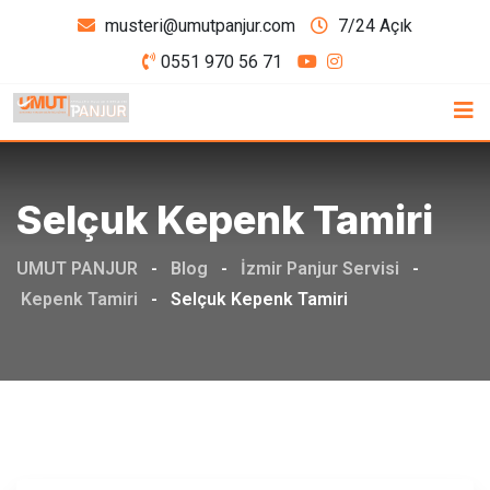
Skip
musteri@umutpanjur.com
7/24 Açık
to
0551 970 56 71
content
Selçuk Kepenk Tamiri
UMUT PANJUR
-
Blog
-
İzmir Panjur Servisi
-
Kepenk Tamiri
-
Selçuk Kepenk Tamiri