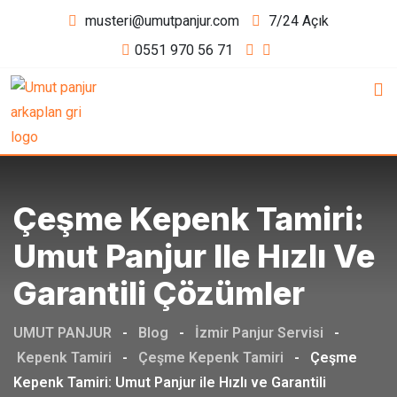
Skip
musteri@umutpanjur.com
7/24 Açık
to
0551 970 56 71
content
Çeşme Kepenk Tamiri:
Umut Panjur Ile Hızlı Ve
Garantili Çözümler
UMUT PANJUR
-
Blog
-
İzmir Panjur Servisi
-
Kepenk Tamiri
-
Çeşme Kepenk Tamiri
-
Çeşme
Kepenk Tamiri: Umut Panjur ile Hızlı ve Garantili