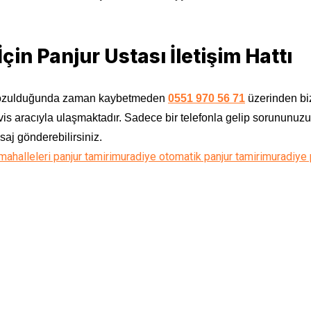
çin Panjur Ustası İletişim Hattı
z bozulduğunda zaman kaybetmeden
0551 970 56 71
üzerinden biz
is aracıyla ulaşmaktadır. Sadece bir telefonla gelip sorununuzu
aj gönderebilirsiniz.
ahalleleri panjur tamiri
muradiye otomatik panjur tamiri
muradiye p