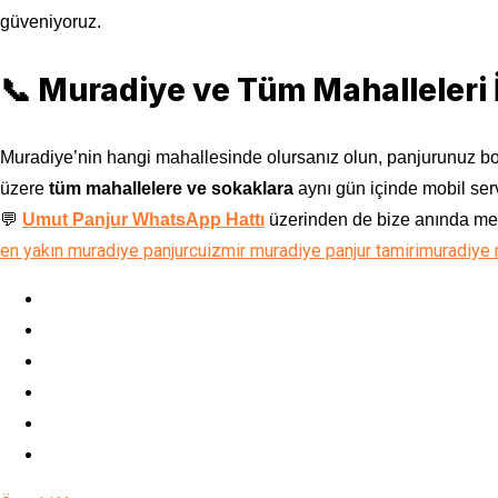
güveniyoruz.
📞 Muradiye ve Tüm Mahalleleri İ
Muradiye’nin hangi mahallesinde olursanız olun, panjurunu
üzere
tüm mahallelere ve sokaklara
aynı gün içinde mobil serv
💬
Umut Panjur WhatsApp Hattı
üzerinden de bize anında mes
en yakın muradiye panjurcu
izmir muradiye panjur tamiri
muradiye m