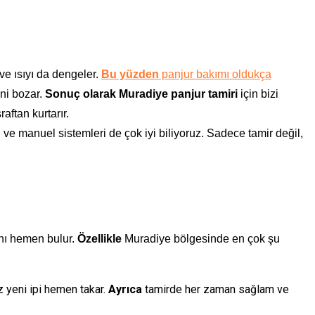
 ve ısıyı da dengeler.
Bu yüzden
panjur bakımı oldukça
ini bozar.
Sonuç olarak
Muradiye panjur tamiri
için bizi
aftan kurtarır.
ve manuel sistemleri de çok iyi biliyoruz. Sadece tamir değil,
ını hemen bulur.
Özellikle
Muradiye bölgesinde en çok şu
 yeni ipi hemen takar.
Ayrıca
tamirde her zaman sağlam ve