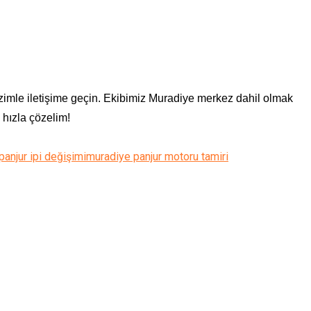
imle iletişime geçin. Ekibimiz Muradiye merkez dahil olmak
 hızla çözelim!
anjur ipi değişimi
muradiye panjur motoru tamiri