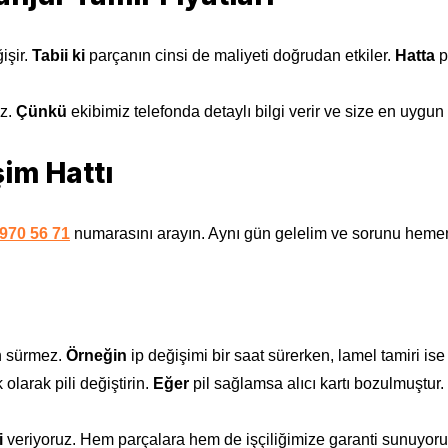
işir.
Tabii ki
parçanın cinsi de maliyeti doğrudan etkiler.
Hatta
p
iz.
Çünkü
ekibimiz telefonda detaylı bilgi verir ve size en uygun f
şim Hattı
970 56 71
numarasını arayın. Aynı gün gelelim ve sorunu heme
n sürmez.
Örneğin
ip değişimi bir saat sürerken, lamel tamiri ise e
k olarak pili değiştirin.
Eğer
pil sağlamsa alıcı kartı bozulmuştur.
i
veriyoruz. Hem parçalara hem de işçiliğimize garanti sunuyor