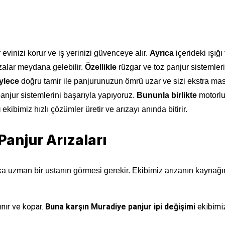
 evinizi korur ve iş yerinizi güvenceye alır.
Ayrıca
içerideki ışığı
zalar meydana gelebilir.
Özellikle
rüzgar ve toz panjur sistemler
ylece
doğru tamir ile panjurunuzun ömrü uzar ve sizi ekstra masr
anjur sistemlerini başarıyla yapıyoruz.
Bununla birlikte
motorlu 
ı
ekibimiz hızlı çözümler üretir ve arızayı anında bitirir.
Panjur Arızaları
ka uzman bir ustanın görmesi gerekir. Ekibimiz arızanın kaynağ
nır ve kopar.
Buna karşın
Muradiye panjur ipi değişimi
ekibimiz