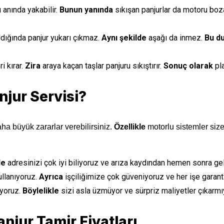
 anında yakabilir.
Bunun yanında
sıkışan panjurlar da motoru boz
ldığında panjur yukarı çıkmaz.
Aynı şekilde
aşağı da inmez.
Bu d
i kırar.
Zira
araya kaçan taşlar panjuru sıkıştırır.
Sonuç olarak
pla
jur Servisi?
ha büyük zararlar verebilirsiniz.
Özellikle
motorlu sistemler size
de
adresinizi çok iyi biliyoruz ve arıza kaydından hemen sonra gel
ullanıyoruz.
Ayrıca
işçiliğimize çok güveniyoruz ve her işe garanti
uyoruz.
Böylelikle
sizi asla üzmüyor ve sürpriz maliyetler çıkarmı
jur Tamir Fiyatları