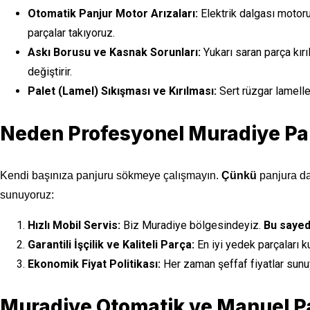
Otomatik Panjur Motor Arızaları:
Elektrik dalgası motoru
parçalar takıyoruz.
Askı Borusu ve Kasnak Sorunları:
Yukarı saran parça kırı
değiştirir.
Palet (Lamel) Sıkışması ve Kırılması:
Sert rüzgar lameller
Neden Profesyonel Muradiye Pan
Kendi başınıza panjuru sökmeye çalışmayın.
Çünkü
panjura da
sunuyoruz:
Hızlı Mobil Servis:
Biz Muradiye bölgesindeyiz.
Bu saye
Garantili İşçilik ve Kaliteli Parça:
En iyi yedek parçaları k
Ekonomik Fiyat Politikası:
Her zaman şeffaf fiyatlar sun
Muradiye Otomatik ve Manuel Pan