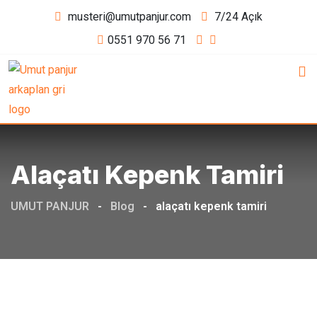
Skip
musteri@umutpanjur.com
7/24 Açık
to
0551 970 56 71
content
Alaçatı Kepenk Tamiri
UMUT PANJUR
-
Blog
-
alaçatı kepenk tamiri