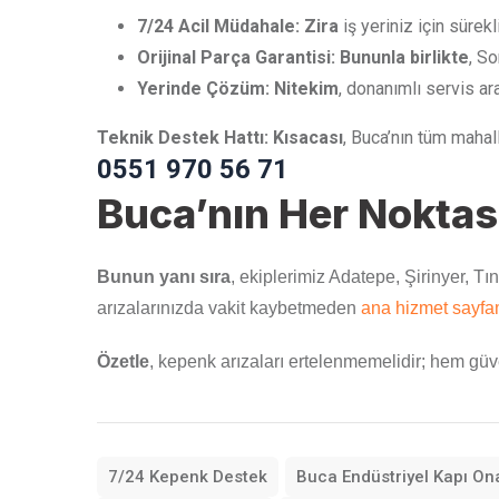
7/24 Acil Müdahale:
Zira
iş yeriniz için sürekli
Orijinal Parça Garantisi:
Bununla birlikte
, S
Yerinde Çözüm:
Nitekim
, donanımlı servis a
Teknik Destek Hattı:
Kısacası
, Buca’nın tüm mahal
0551 970 56 71
Buca’nın Her Noktas
Bunun yanı sıra
, ekiplerimiz Adatepe, Şirinyer, Tı
arızalarınızda vakit kaybetmeden
ana hizmet sayfa
Özetle
, kepenk arızaları ertelenmemelidir; hem güven
7/24 Kepenk Destek
Buca Endüstriyel Kapı On