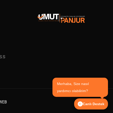
S.S
Merhaba, Size nasıl
yardımcı olabilirim?
WEB
Canlı Destek