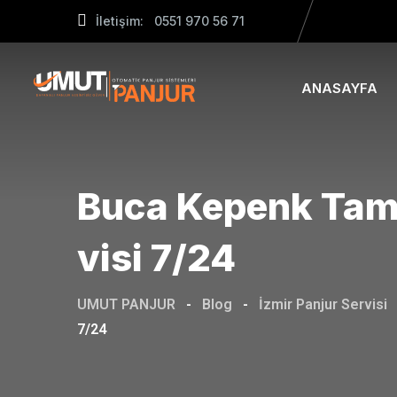
Skip
İletişim: 0551 970 56 71
to
content
ANASAYFA
Buca Kepenk Tami
Visi 7/24
UMUT PANJUR
-
Blog
-
İzmir Panjur Servisi
7/24