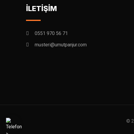
İLETİŞİM
0551 970 56 71
musteri@umutpanjur.com
© 2