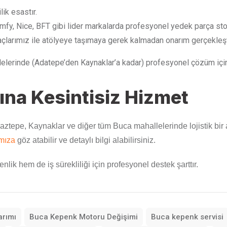
lik esastır.
omfy, Nice, BFT gibi lider markalarda profesyonel yedek parça st
raçlarımız ile atölyeye taşımaya gerek kalmadan onarım gerçekleşt
lelerinde (Adatepe’den Kaynaklar’a kadar) profesyonel çözüm için 
ına Kesintisiz Hizmet
naztepe, Kaynaklar ve diğer tüm Buca mahallelerinde lojistik bir 
mıza
göz atabilir ve detaylı bilgi alabilirsiniz.
lik hem de iş sürekliliği için profesyonel destek şarttır.
arımı
Buca Kepenk Motoru Değişimi
Buca kepenk servisi