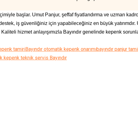
eçimiyle başlar. Umut Panjur, şeffaf fiyatlandırma ve uzman kadr
destek, iş güvenliğiniz için yapabileceğiniz en büyük yatırımdır
 Kaliteli hizmet anlayışımızla Bayındır genelinde kepenk sorunlar
epenk tamiri
Bayındır otomatik kepenk onarımı
bayındır panjur tami
k kepenk teknik servis Bayındır