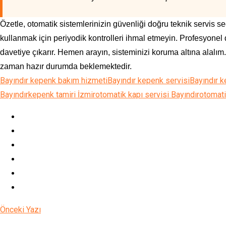
Özetle, otomatik sistemlerinizin güvenliği doğru teknik servis s
kullanmak için periyodik kontrolleri ihmal etmeyin. Profesyonel 
davetiye çıkarır. Hemen arayın, sisteminizi koruma altına alalım.
zaman hazır durumda beklemektedir.
Bayındır kepenk bakım hizmeti
Bayındır kepenk servisi
Bayındır k
Bayındır
kepenk tamiri İzmir
otomatik kapı servisi Bayındır
otomati
Önceki Yazı