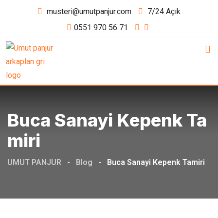
Skip
musteri@umutpanjur.com
7/24 Açık
to
0551 970 56 71
content
Buca Sanayi Kepenk Ta
Miri
UMUT PANJUR
-
Blog
-
Buca Sanayi Kepenk Tamiri