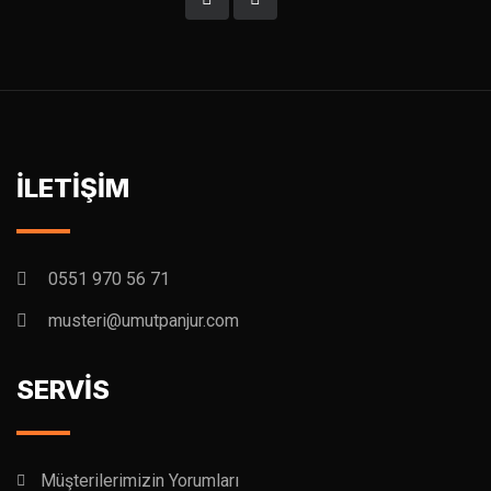
İLETİŞİM
0551 970 56 71
musteri@umutpanjur.com
SERVİS
Müşterilerimizin Yorumları