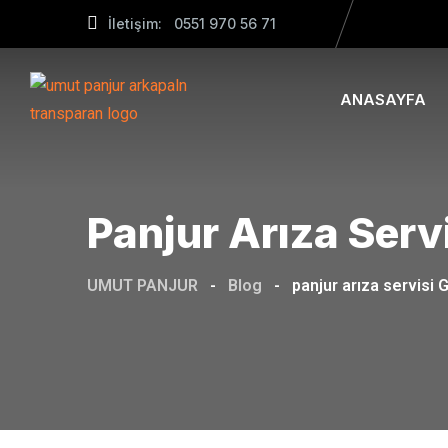
Skip
İletişim: 0551 970 56 71
to
content
ANASAYFA
Panjur Arıza Serv
UMUT PANJUR
-
Blog
-
panjur arıza servisi 