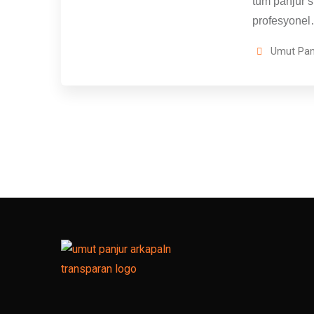
tüm panjur s
profesyone
Umut Pan