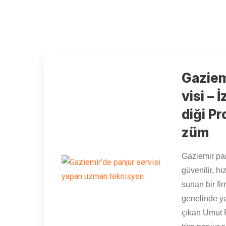
Gaziem
visi – 
diği P
züm
Gaziemir pan
güvenilir, hız
sunan bir fi
genelinde y
çıkan Umut 