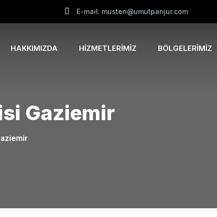
E-mail: musteri@umutpanjur.com
HAKKIMIZDA
HIZMETLERIMIZ
BÖLGELERIMIZ
isi Gaziemir
Gaziemir