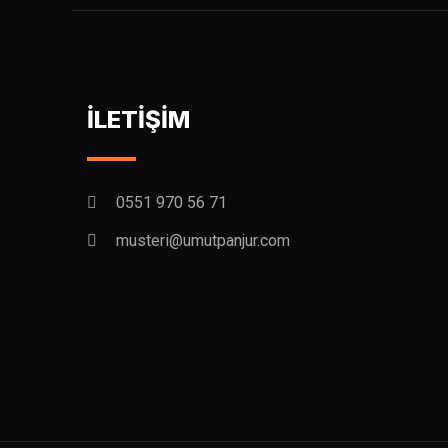
İLETİŞİM
0551 970 56 71
musteri@umutpanjur.com