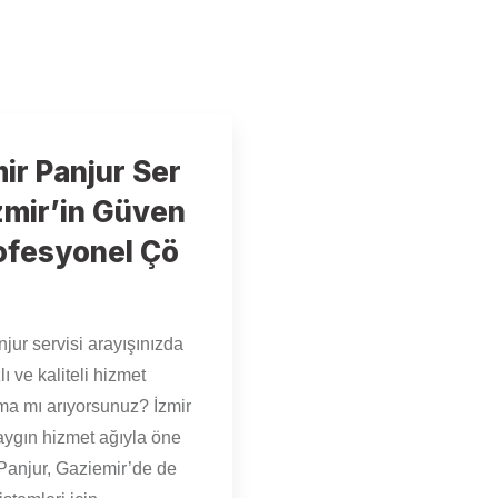
ir Panjur Ser
İzmir’in Güven
rofesyonel Çö
jur servisi arayışınızda
lı ve kaliteli hizmet
rma mı arıyorsunuz? İzmir
aygın hizmet ağıyla öne
Panjur, Gaziemir’de de