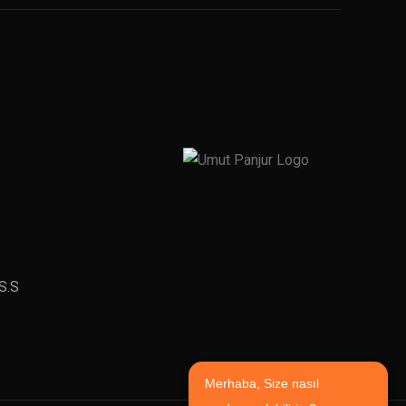
S.S
Merhaba, Size nasıl