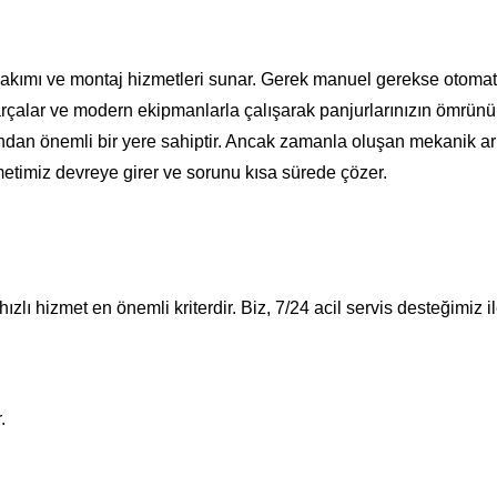
kımı ve montaj hizmetleri sunar. Gerek manuel gerekse otomatik
rçalar ve modern ekipmanlarla çalışarak panjurlarınızın ömrünü uza
sından önemli bir yere sahiptir. Ancak zamanla oluşan mekanik a
metimiz devreye girer ve sorunu kısa sürede çözer.
zlı hizmet en önemli kriterdir. Biz, 7/24 acil servis desteğimiz 
.