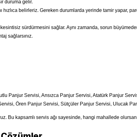
ır duruma gelir.
nı hızlıca belirleriz. Gereken durumlarda yerinde tamir yapar, p
ını kesintisiz sürdürmesini sağlar. Aynı zamanda, sorun büyümed
aj sağlarsınız.
tlu Panjur Servisi, Ansızca Panjur Servisi, Atatürk Panjur Serv
ervisi, Ören Panjur Servisi, Sütçüler Panjur Servisi, Ulucak Panj
uz. Bu kapsamlı servis ağı sayesinde, hangi mahallede olursanız
z Çözümler