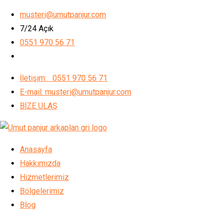
Skip
musteri@umutpanjur.com
to
7/24 Açık
content
0551 970 56 71
İletişim: 0551 970 56 71
E-mail: musteri@umutpanjur.com
BİZE ULAŞ
Anasayfa
Hakkımızda
Hizmetlerimiz
Bölgelerimiz
Blog