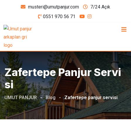
Skip
musteri@umutpanjur.com
7/24 Açık
to
0551 970 56 71
content
Zafertepe Panjur Servi
Si
UMUT PANJUR
-
Blog
-
Zafertepe panjur servisi