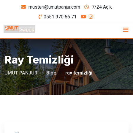
Skip
musteri@umutpanjur.com
7/24 Açık
to
0551 970 56 71
content
Ray Temizliği
UMUT PANJUR
-
Blog
-
ray temizliği