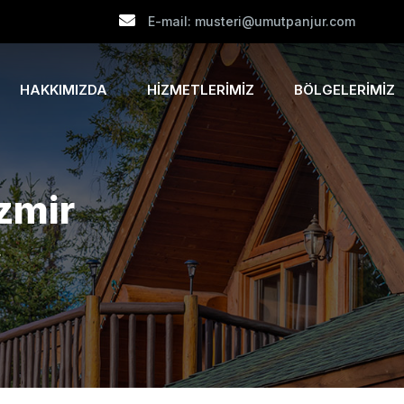
E-mail: musteri@umutpanjur.com
HAKKIMIZDA
HIZMETLERIMIZ
BÖLGELERIMIZ
İzmir
r