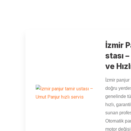
İzmir 
stası 
ve Hız
İzmir panjur 
doğru yerdes
genelinde tü
hızlı, garan
sunan profesy
Otomatik pa
motor deği