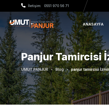
Skip
İletişim: 0551 970 56 71
to
content
ANASAYFA
Panjur Tamircisi 
UMUT PANJUR
-
Blog
-
panjur tamircisi İzmi