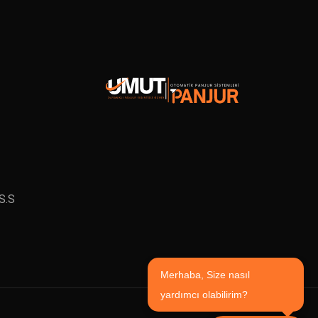
S.S
Merhaba, Size nasıl
yardımcı olabilirim?