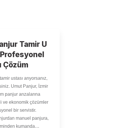
Panjur Tamir U
– Profesyonel
lı Çözüm
tamir ustası arıyorsanız,
iniz. Umut Panjur, İzmir
m panjur arızalarına
tili ve ekonomik çözümler
onel bir servistir.
njurdan manuel panjura,
şiminden kumanda…