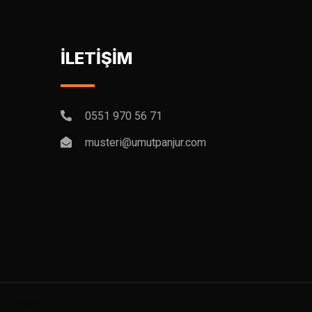
İLETİŞİM
0551 970 56 71
musteri@umutpanjur.com