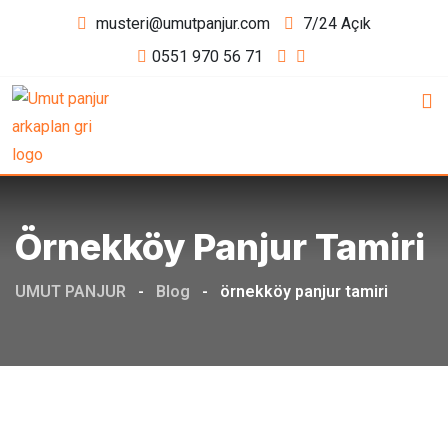
Skip
musteri@umutpanjur.com
7/24 Açık
to
0551 970 56 71
content
Örnekköy Panjur Tamiri
UMUT PANJUR
-
Blog
-
örnekköy panjur tamiri