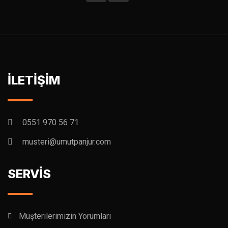
İLETİŞİM
0551 970 56 71
musteri@umutpanjur.com
SERVİS
Müşterilerimizin Yorumları