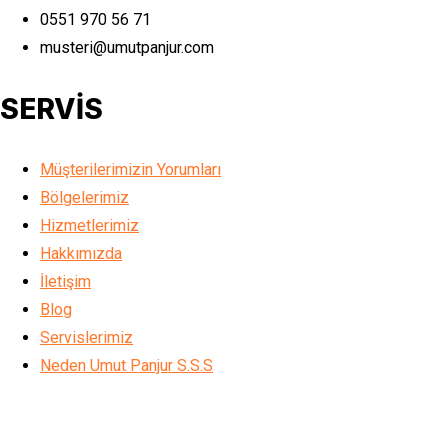
0551 970 56 71
musteri@umutpanjur.com
SERVİS
Müşterilerimizin Yorumları
Bölgelerimiz
Hizmetlerimiz
Hakkımızda
İletişim
Blog
Servislerimiz
Neden Umut Panjur S.S.S