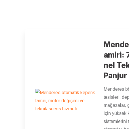
Mende
amiri:
nel Te
Panjur
Menderes bö
tesisleri, d
mağazalar, 
için yüksek 
sistemlerini