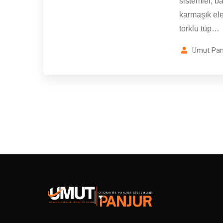
sistemler, ba
karmaşık ele
torklu tüp…
Umut Pan