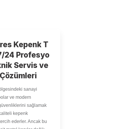
res Kepenk T
 7/24 Profesyo
knik Servis ve
 Çözümleri
lgesindeki sanayi
epolar ve modern
güvenliklerini sağlamak
kaliteli kepenk
 tercih ederler. Ancak bu