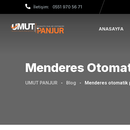
Skip
İletişim: 0551 970 56 71
to
content
ANASAYFA
Menderes Otomati
UMUT PANJUR
-
Blog
-
Menderes otomatik p