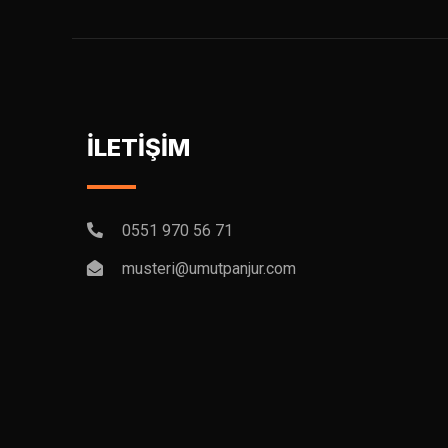
İLETİŞİM
0551 970 56 71
musteri@umutpanjur.com