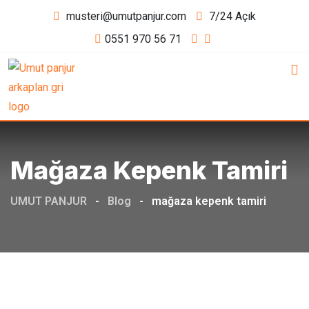
Skip
musteri@umutpanjur.com
7/24 Açık
to
0551 970 56 71
content
Mağaza Kepenk Tamiri
UMUT PANJUR
-
Blog
-
mağaza kepenk tamiri