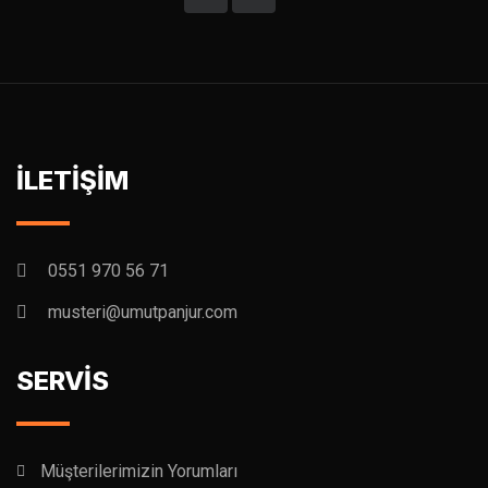
İLETİŞİM
0551 970 56 71
musteri@umutpanjur.com
SERVİS
Müşterilerimizin Yorumları