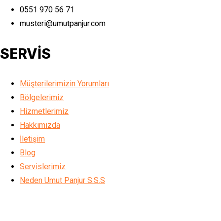
0551 970 56 71
musteri@umutpanjur.com
SERVİS
Müşterilerimizin Yorumları
Bölgelerimiz
Hizmetlerimiz
Hakkımızda
İletişim
Blog
Servislerimiz
Neden Umut Panjur S.S.S