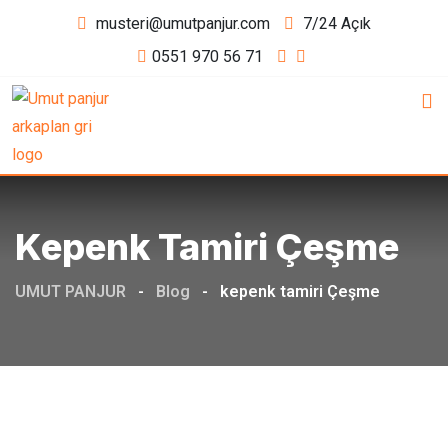
Skip
musteri@umutpanjur.com
7/24 Açık
to
0551 970 56 71
content
Kepenk Tamiri Çeşme
UMUT PANJUR
-
Blog
-
kepenk tamiri Çeşme