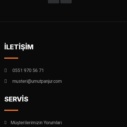
İLETİŞİM
0551 970 56 71
musteri@umutpanjur.com
SERVİS
Müşterilerimizin Yorumları