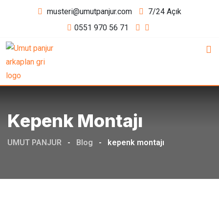
Skip
musteri@umutpanjur.com
7/24 Açık
to
0551 970 56 71
content
Kepenk Montajı
UMUT PANJUR
-
Blog
-
kepenk montajı