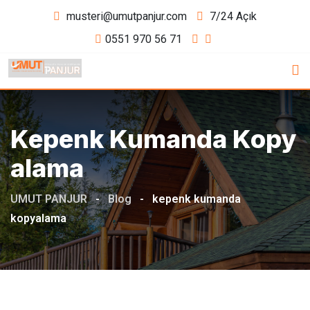
Skip
musteri@umutpanjur.com
7/24 Açık
to
0551 970 56 71
content
Kepenk Kumanda Kopy
Alama
UMUT PANJUR
-
Blog
-
kepenk kumanda
kopyalama