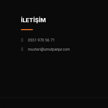
İLETİŞİM
0551 970 56 71
musteri@umutpanjur.com