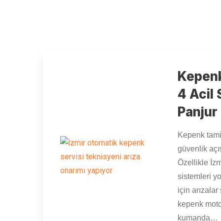
Kepenk
4 Acil
Panjur
Kepenk tamiri
güvenlik açıs
Özellikle İz
sistemleri y
için arızalar
kepenk moto
kumanda…