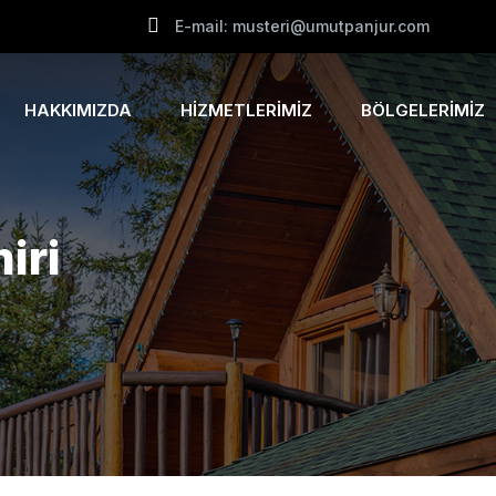
E-mail: musteri@umutpanjur.com
HAKKIMIZDA
HIZMETLERIMIZ
BÖLGELERIMIZ
iri