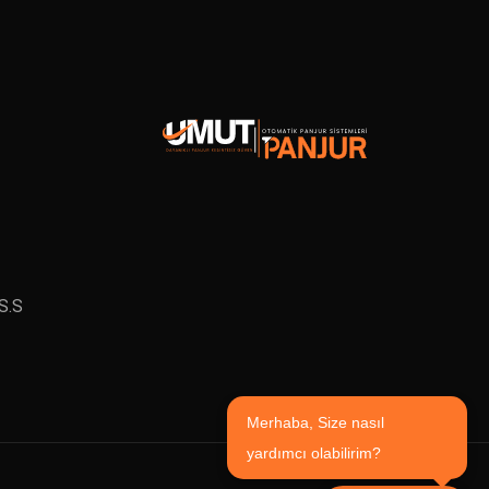
S.S
Merhaba, Size nasıl
yardımcı olabilirim?