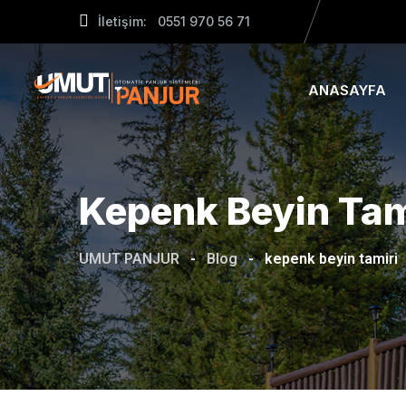
Skip
İletişim: 0551 970 56 71
to
content
ANASAYFA
Kepenk Beyin Tam
UMUT PANJUR
-
Blog
-
kepenk beyin tamiri