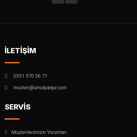
İLETİŞİM
0551 970 56 71
musteri@umutpanjur.com
SERVİS
Müşterilerimizin Yorumları