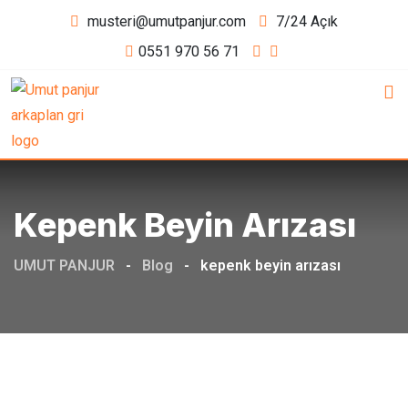
Skip
musteri@umutpanjur.com
7/24 Açık
to
0551 970 56 71
content
Kepenk Beyin Arızası
UMUT PANJUR
-
Blog
-
kepenk beyin arızası