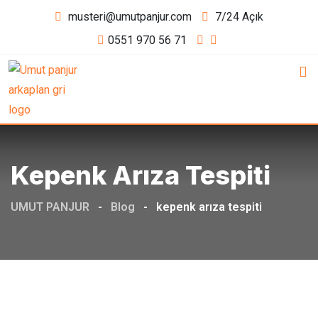
Skip
musteri@umutpanjur.com
7/24 Açık
to
0551 970 56 71
content
Kepenk Arıza Tespiti
UMUT PANJUR
-
Blog
-
kepenk arıza tespiti