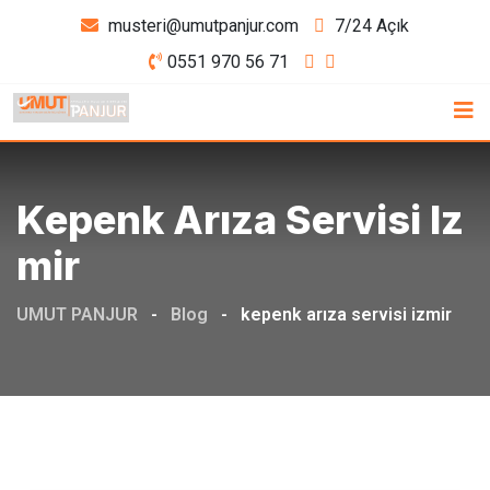
Skip
musteri@umutpanjur.com
7/24 Açık
to
0551 970 56 71
content
Kepenk Arıza Servisi Iz
Mir
UMUT PANJUR
-
Blog
-
kepenk arıza servisi izmir