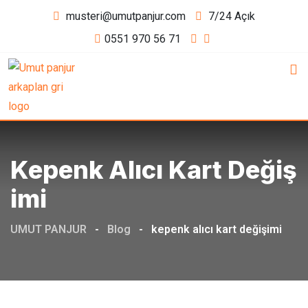
Skip
musteri@umutpanjur.com
7/24 Açık
to
0551 970 56 71
content
Kepenk Alıcı Kart Değiş
Imi
UMUT PANJUR
-
Blog
-
kepenk alıcı kart değişimi