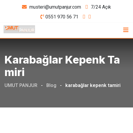
Skip
musteri@umutpanjur.com
7/24 Açık
to
0551 970 56 71
content
Karabağlar Kepenk Ta
Miri
UMUT PANJUR
-
Blog
-
karabağlar kepenk tamiri