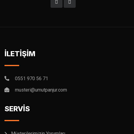
İLETİŞİM
0551 970 56 71
musteri@umutpanjur.com
SERVİS
Müşterilerimizin Yorumları