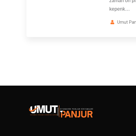
zaman ön pl
kepenk…
Umut Pan