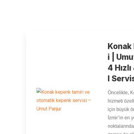
Konak 
i | Umu
4 Hızl
l Servi
Öncelikle, 
hizmeti özell
için büyük 
İzmir’in en 
noktalarında