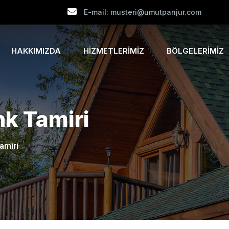
E-mail: musteri@umutpanjur.com
HAKKIMIZDA
HIZMETLERIMIZ
BÖLGELERIMIZ
nk Tamiri
amiri