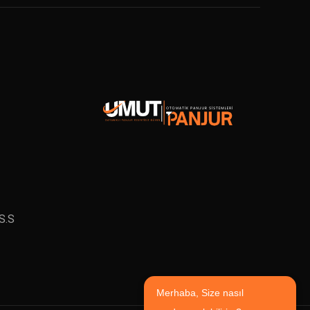
S.S
Merhaba, Size nasıl