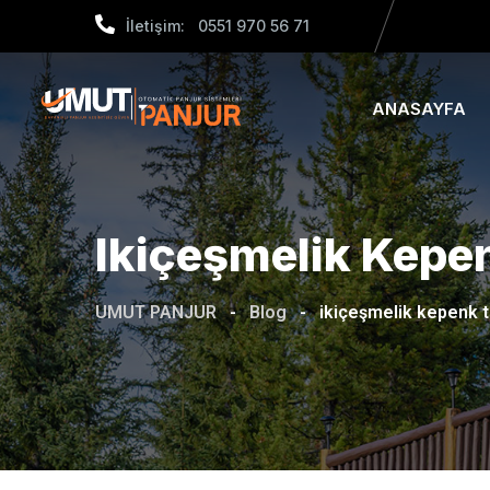
Skip
İletişim: 0551 970 56 71
to
content
ANASAYFA
Ikiçeşmelik Kepe
UMUT PANJUR
-
Blog
-
ikiçeşmelik kepenk t