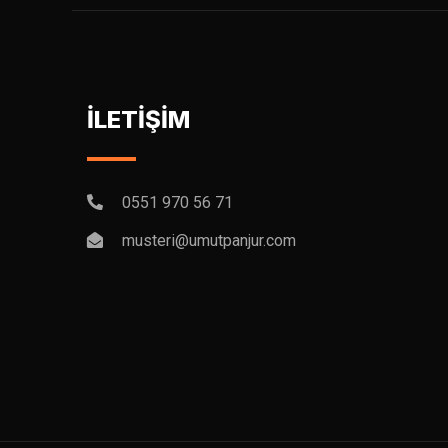
İLETİŞİM
0551 970 56 71
musteri@umutpanjur.com