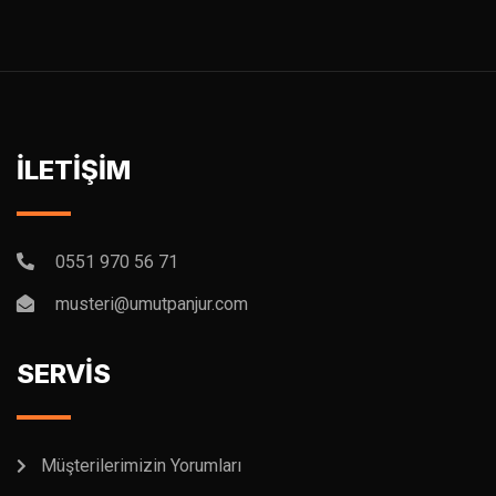
İLETİŞİM
0551 970 56 71
musteri@umutpanjur.com
SERVİS
Müşterilerimizin Yorumları