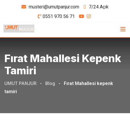
Skip
musteri@umutpanjur.com
7/24 Açık
to
0551 970 56 71
content
Fırat Mahallesi Kepenk
Tamiri
UMUT PANJUR
-
Blog
-
Fırat Mahallesi kepenk
tamiri