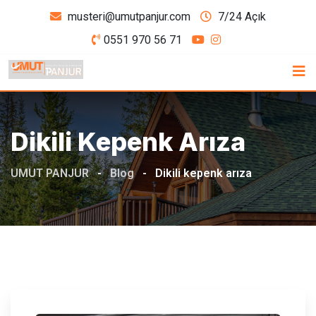
Skip
musteri@umutpanjur.com
7/24 Açık
to
0551 970 56 71
content
Dikili Kepenk Arıza
UMUT PANJUR
-
Blog
-
Dikili kepenk arıza