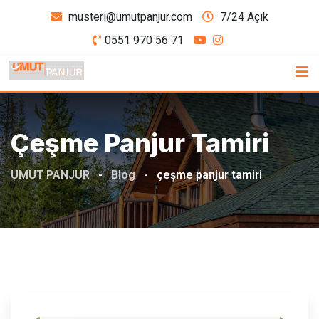
Skip
musteri@umutpanjur.com
7/24 Açık
to
0551 970 56 71
content
Çeşme Panjur Tamiri
UMUT PANJUR
-
Blog
-
çeşme panjur tamiri