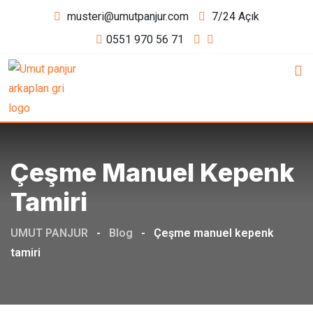
Skip
musteri@umutpanjur.com
7/24 Açık
to
0551 970 56 71
content
Çeşme Manuel Kepenk
Tamiri
UMUT PANJUR
-
Blog
-
Çeşme manuel kepenk
tamiri