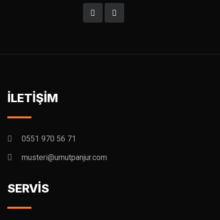
İLETİŞİM
0551 970 56 71
musteri@umutpanjur.com
SERVİS