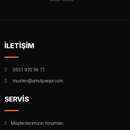
İLETİŞİM
0551 970 56 71
musteri@umutpanjur.com
SERVİS
Müşterilerimizin Yorumları