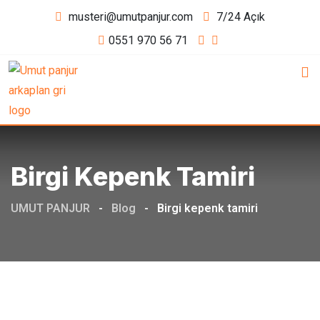
Skip
musteri@umutpanjur.com
7/24 Açık
to
0551 970 56 71
content
Birgi Kepenk Tamiri
UMUT PANJUR
-
Blog
-
Birgi kepenk tamiri