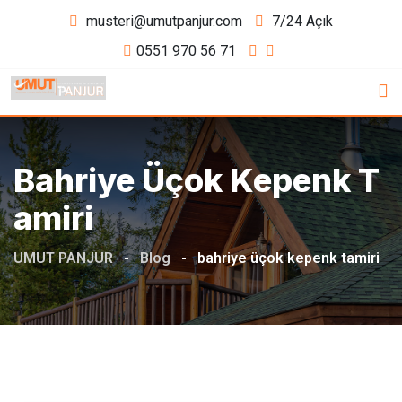
Skip
musteri@umutpanjur.com
7/24 Açık
to
0551 970 56 71
content
Bahriye Üçok Kepenk T
Amiri
UMUT PANJUR
-
Blog
-
bahriye üçok kepenk tamiri