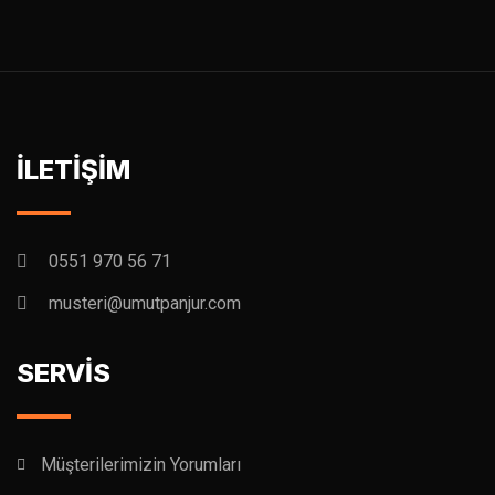
İLETİŞİM
0551 970 56 71
musteri@umutpanjur.com
SERVİS
Müşterilerimizin Yorumları