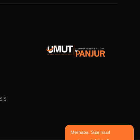
S.S
Merhaba, Size nasıl