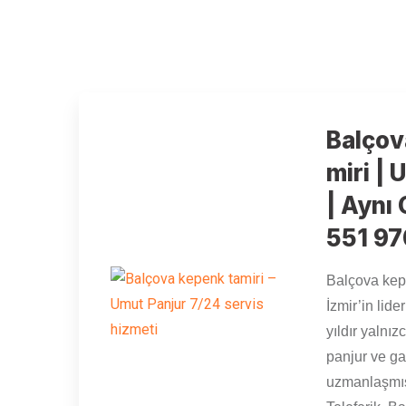
Balçov
miri | 
| Aynı 
551 97
Balçova kep
İzmir’in lide
yıldır yalnı
panjur ve ga
uzmanlaşmış