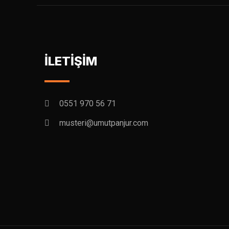
İLETİŞİM
0551 970 56 71
musteri@umutpanjur.com