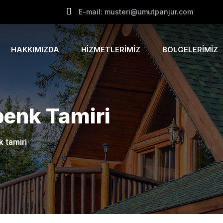
E-mail: musteri@umutpanjur.com
HAKKIMIZDA
HIZMETLERIMIZ
BÖLGELERIMIZ
penk Tamiri
 tamiri