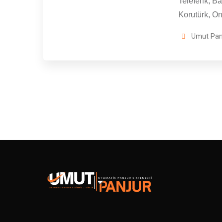
Teleferik, Ba
Korutürk, O
Umut Pan