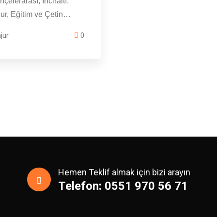
hçelerarası, İnciraltı,
nur, Eğitim ve Çetin…
jur
0
Hemen Teklif almak için bizi arayın
Telefon: 0551 970 56 71