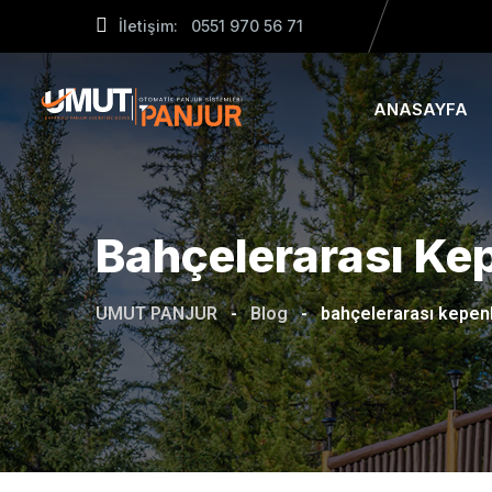
Skip
İletişim: 0551 970 56 71
to
content
ANASAYFA
Bahçelerarası Ke
UMUT PANJUR
-
Blog
-
bahçelerarası kepenk