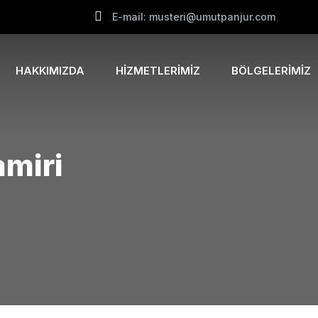
E-mail: musteri@umutpanjur.com
HAKKIMIZDA
HIZMETLERIMIZ
BÖLGELERIMIZ
amiri