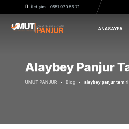
Skip
İletişim: 0551 970 56 71
to
content
ANASAYFA
Alaybey Panjur T
UMUT PANJUR
-
Blog
-
alaybey panjur tamiri