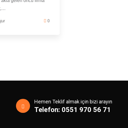
 akla gelen öncü firma
r,…
jur
0
Hemen Teklif almak için bizi arayın
Telefon: 0551 970 56 71