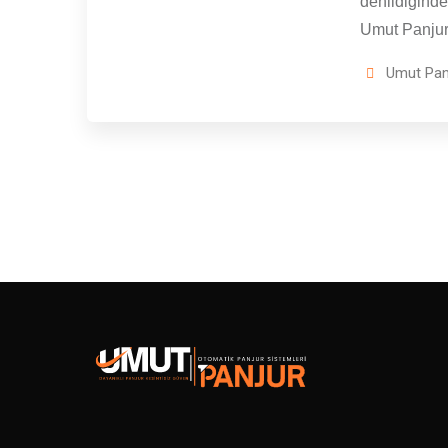
denildiğinde
Umut Panju
Umut Pan