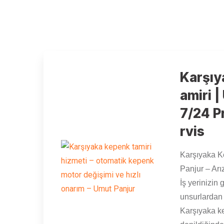
Karşıy
amiri |
7/24 P
rvis
Karşıyaka K
Panjur – Arı
İş yerinizin 
unsurlardan 
Karşıyaka k