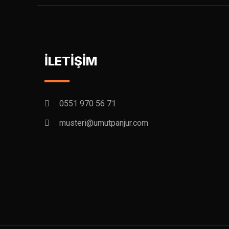
İLETİŞİM
0551 970 56 71
musteri@umutpanjur.com